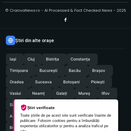
© CraiovaNews.ro - AI Processed & Fact Checked News - 2025
Știri din alte orașe
Iași
Cluj
Bistrița
Constanța
Timișoara
București
Bacău
Brașov
Oradea
Suceava
Botoșani
Ploiești
Vaslui
Neamț
Galați
Mureș
Ilfov
Sibiu
Arad
Alba
Tulcea
Olt
Știri verificate
Toate știrile de pe acest site sunt verificate înainte de
Arges
Maramures
Vrancea
Satumare
publicare. Folosim cookies pentru a îmbunătăți
experiența utilizatorilor și pentru a analiza traficul pe
Buzau
Braila
Calarasi
Caras-Severin