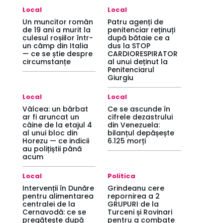
Local
Local
Un muncitor român
Patru agenți de
de 19 ani a murit la
penitenciar reținuți
culesul roșiilor într-
după bătaie ce a
un câmp din Italia
dus la STOP
— ce se știe despre
CARDIORESPIRATOR
circumstanțe
al unui deținut la
Penitenciarul
Giurgiu
Local
Local
Vâlcea: un bărbat
Ce se ascunde în
ar fi aruncat un
cifrele dezastrului
câine de la etajul 4
din Venezuela:
al unui bloc din
bilanțul depășește
Horezu — ce indicii
6.125 morți
au polițiștii până
acum
Local
Politica
Intervenții în Dunăre
Grindeanu cere
pentru alimentarea
repornirea a 2
centralei de la
GRUPURI de la
Cernavodă: ce se
Turceni și Rovinari
pregătește după
pentru a combate