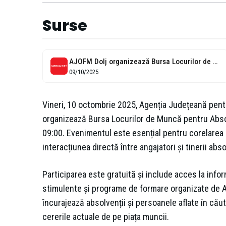
Surse
AJOFM Dolj organizează Bursa Locurilor de Muncă pentru Absolvenți – 10 octombrie...
09/10/2025
Vineri, 10 octombrie 2025, Agenția Județeană pen
organizează Bursa Locurilor de Muncă pentru Absol
09:00. Evenimentul este esențial pentru corelarea ce
interacțiunea directă între angajatori și tinerii abso
Participarea este gratuită și include acces la info
stimulente și programe de formare organizate de AJ
încurajează absolvenții și persoanele aflate în cău
cererile actuale de pe piața muncii.