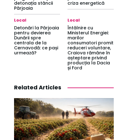
detonația stâncii
criza energetică
Pârjoaia
Local
Local
Detonări la Pârjoaia
Întâlnire cu
pentru devierea
Ministerul Energiei:
Dunării spre
marilor
centrala de la
consumatori promit
Cernavodă: ce pași
reduceri voluntare,
urmează?
Craiova rămâne în
așteptare privind
producția la Dacia
și Ford
Related Articles