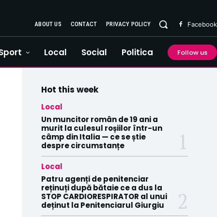
ABOUT US
CONTACT
PRIVACY POLICY
Facebook
Sport
Local
Social
Politica
Follow us
Hot this week
Local
Un muncitor român de 19 ani a
murit la culesul roșiilor într-un
câmp din Italia — ce se știe
despre circumstanțe
Local
Patru agenți de penitenciar
reținuți după bătaie ce a dus la
STOP CARDIORESPIRATOR al unui
deținut la Penitenciarul Giurgiu