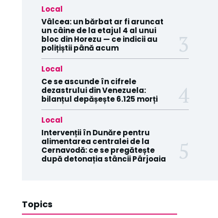
Local
Vâlcea: un bărbat ar fi aruncat
un câine de la etajul 4 al unui
bloc din Horezu — ce indicii au
polițiștii până acum
Local
Ce se ascunde în cifrele
dezastrului din Venezuela:
bilanțul depășește 6.125 morți
Local
Intervenții în Dunăre pentru
alimentarea centralei de la
Cernavodă: ce se pregătește
după detonația stâncii Pârjoaia
Topics