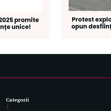
Protest explo
2025 promite
opun desființ
ențe unice!
Categorii