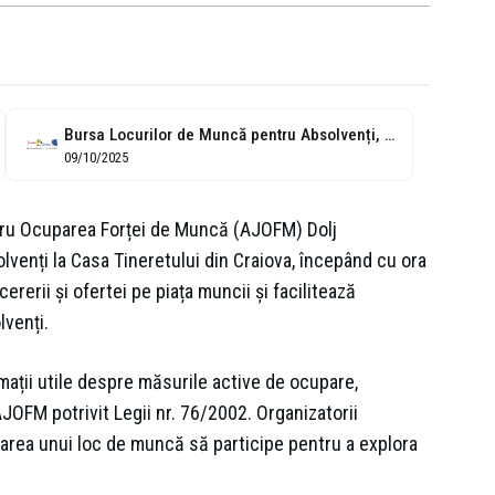
Bursa Locurilor de Muncă pentru Absolvenți, vineri, la Craiova
09/10/2025
tru Ocuparea Forței de Muncă (AJOFM) Dolj
venți la Casa Tineretului din Craiova, începând cu ora
rerii și ofertei pe piața muncii și facilitează
lvenți.
rmații utile despre măsurile active de ocupare,
OFM potrivit Legii nr. 76/2002. Organizatorii
tarea unui loc de muncă să participe pentru a explora