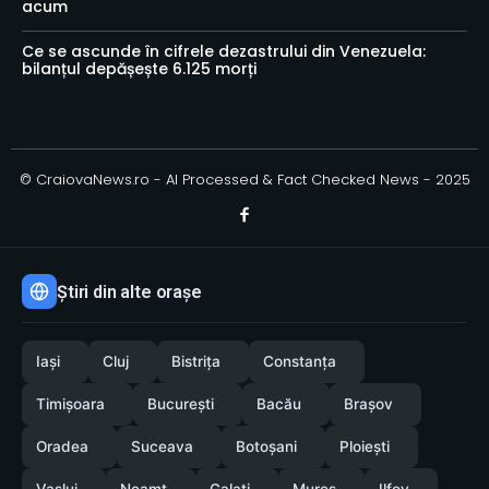
acum
Ce se ascunde în cifrele dezastrului din Venezuela:
bilanțul depășește 6.125 morți
© CraiovaNews.ro - AI Processed & Fact Checked News - 2025
Știri din alte orașe
Iași
Cluj
Bistrița
Constanța
Timișoara
București
Bacău
Brașov
Oradea
Suceava
Botoșani
Ploiești