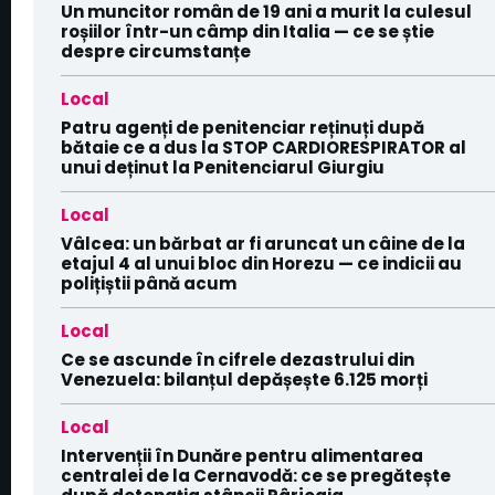
Un muncitor român de 19 ani a murit la culesul
roșiilor într-un câmp din Italia — ce se știe
despre circumstanțe
Local
Patru agenți de penitenciar reținuți după
bătaie ce a dus la STOP CARDIORESPIRATOR al
unui deținut la Penitenciarul Giurgiu
Local
Vâlcea: un bărbat ar fi aruncat un câine de la
etajul 4 al unui bloc din Horezu — ce indicii au
polițiștii până acum
Local
Ce se ascunde în cifrele dezastrului din
Venezuela: bilanțul depășește 6.125 morți
Local
Intervenții în Dunăre pentru alimentarea
centralei de la Cernavodă: ce se pregătește