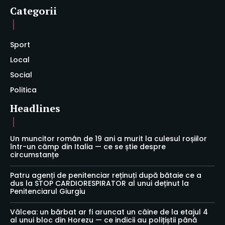
Categorii
Sport
Local
Social
Politica
Headlines
Un muncitor român de 19 ani a murit la culesul roșiilor
într-un câmp din Italia — ce se știe despre
circumstanțe
Patru agenți de penitenciar reținuți după bătaie ce a
dus la STOP CARDIORESPIRATOR al unui deținut la
Penitenciarul Giurgiu
Vâlcea: un bărbat ar fi aruncat un câine de la etajul 4
al unui bloc din Horezu — ce indicii au polițiștii până