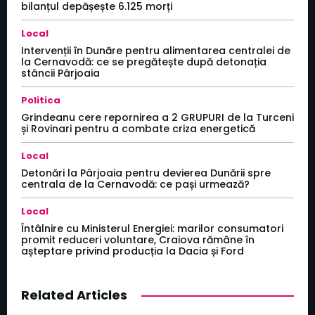
bilanțul depășește 6.125 morți
Local
Intervenții în Dunăre pentru alimentarea centralei de
la Cernavodă: ce se pregătește după detonația
stâncii Pârjoaia
Politica
Grindeanu cere repornirea a 2 GRUPURI de la Turceni
și Rovinari pentru a combate criza energetică
Local
Detonări la Pârjoaia pentru devierea Dunării spre
centrala de la Cernavodă: ce pași urmează?
Local
Întâlnire cu Ministerul Energiei: marilor consumatori
promit reduceri voluntare, Craiova rămâne în
așteptare privind producția la Dacia și Ford
Related Articles