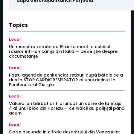
după detonația stâncii Pârjoaia
Topics
Local
Un muncitor român de 19 ani a murit la culesul
roșiilor într-un câmp din Italia — ce se știe despre
circumstanțe
Local
Patru agenți de penitenciar reținuți după bătaie ce a
dus la STOP CARDIORESPIRATOR al unui deținut la
Penitenciarul Giurgiu
Local
Vâlcea: un bărbat ar fi aruncat un câine de la etajul
4 al unui bloc din Horezu — ce indicii au polițiștii până
acum
Local
Ce se ascunde în cifrele dezastrului din Venezuela: