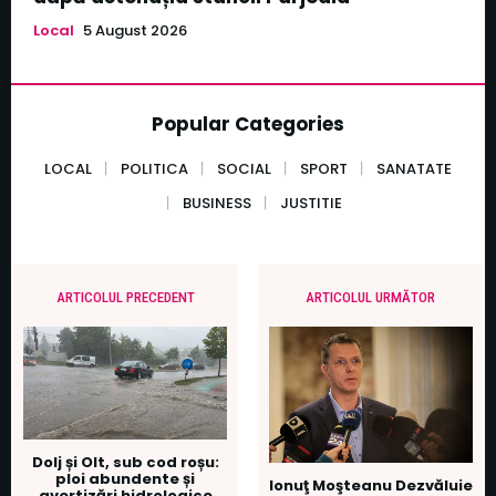
Local
5 August 2026
Popular Categories
LOCAL
POLITICA
SOCIAL
SPORT
SANATATE
BUSINESS
JUSTITIE
ARTICOLUL PRECEDENT
ARTICOLUL URMĂTOR
Dolj și Olt, sub cod roșu:
ploi abundente și
Ionuţ Moşteanu Dezvăluie
avertizări hidrologice