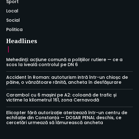
Sport
Local
Social
Politica
Headlines
Mehedinți: acțiune comună a polițiilor rutiere — ce a
scos la iveală controlul pe DN 6
Accident în Roman: autoturism intră într-un chioșc de
pâine, o vânzătoare rănită, ancheta în desfășurare
Carambol cu 6 mașini pe A2: coloană de trafic și
victime la kilometrul 161, zona Cernavodă
Elicopter fără autorizație aterizează într-un centru de
echitație din Constanța — DOSAR PENAL deschis, ce
cercetări urmează să lămurească ancheta