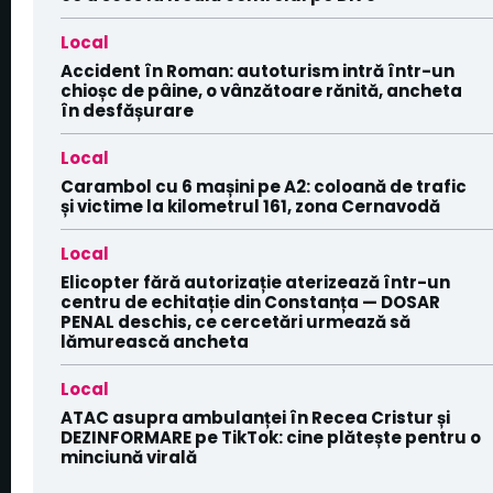
Local
Accident în Roman: autoturism intră într-un
chioșc de pâine, o vânzătoare rănită, ancheta
în desfășurare
Local
Carambol cu 6 mașini pe A2: coloană de trafic
și victime la kilometrul 161, zona Cernavodă
Local
Elicopter fără autorizație aterizează într-un
centru de echitație din Constanța — DOSAR
PENAL deschis, ce cercetări urmează să
lămurească ancheta
Local
ATAC asupra ambulanței în Recea Cristur și
DEZINFORMARE pe TikTok: cine plătește pentru o
minciună virală