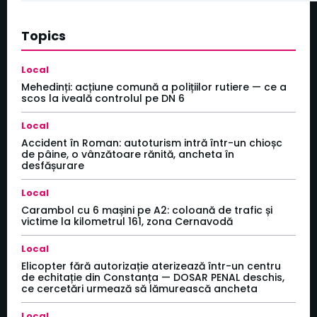
Topics
Local
Mehedinți: acțiune comună a polițiilor rutiere — ce a
scos la iveală controlul pe DN 6
Local
Accident în Roman: autoturism intră într-un chioșc
de pâine, o vânzătoare rănită, ancheta în
desfășurare
Local
Carambol cu 6 mașini pe A2: coloană de trafic și
victime la kilometrul 161, zona Cernavodă
Local
Elicopter fără autorizație aterizează într-un centru
de echitație din Constanța — DOSAR PENAL deschis,
ce cercetări urmează să lămurească ancheta
Local