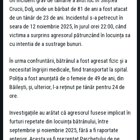
Un incident grav de tâlhărie a avut loc în Siliștea
Crucii, Dolj, unde un bărbat de 81 de ani a fost atacat
de un tânăr de 23 de ani. Incidentul s-a petrecut în
seara de 12 noiembrie 2025, în jurul orei 22:00, când
victima a surprins agresorul pătrunzând în locuința sa
cu intentia de a sustrage bunuri.
În urma confruntării, bătrânul a fost agresat fizic și a
necesitat îngrijiri medicale, fiind transportat la spital.
Poliția a fost anunțată de o femeie de 49 de ani, din
Băilești, și, ulterior, l-a reținut pe tânăr pentru 24 de
ore.
Investigațiile au arătat că agresorul fusese implicat în
furturi repetate din locuința bătrânului, între
septembrie și noiembrie 2025, fără a fi raportate
anterior. Acesta va fi prezentat Parchetului de pe