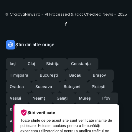
© CraiovaNews.ro - AI Processed & Fact Checked News - 2025
Știri din alte orașe
Iași
Cluj
Bistrița
Constanța
Timișoara
București
Bacău
Brașov
Oradea
Suceava
Botoșani
Ploiești
Vaslui
Neamț
Galați
Mureș
Ilfov
Sibiu
Arad
Alba
Tulcea
Olt
Știri verificate
Toate știrile de pe acest site sunt verificate înainte de
Arges
Maramures
Vrancea
Satumare
publicare. Folosim cookies pentru a îmbunătăți
experiența utilizatorilor și pentru a analiza traficul pe