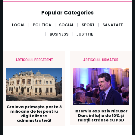
Popular Categories
LOCAL
POLITICA
SOCIAL
SPORT
SANATATE
BUSINESS
JUSTITIE
ARTICOLUL PRECEDENT
ARTICOLUL URMĂTOR
Craiova primește peste 3
Interviu exploziv Nicușor
milioane de lei pentru
Dan: inflație de 10% și
digitalizare
relații strânse cu PSD
administrativă!