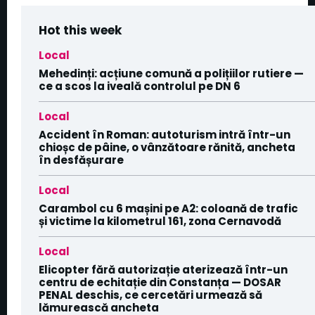
Hot this week
Local
Mehedinți: acțiune comună a polițiilor rutiere —
ce a scos la iveală controlul pe DN 6
Local
Accident în Roman: autoturism intră într-un
chioșc de pâine, o vânzătoare rănită, ancheta
în desfășurare
Local
Carambol cu 6 mașini pe A2: coloană de trafic
și victime la kilometrul 161, zona Cernavodă
Local
Elicopter fără autorizație aterizează într-un
centru de echitație din Constanța — DOSAR
PENAL deschis, ce cercetări urmează să
lămurească ancheta