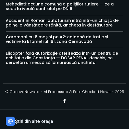
Mehedinți: acțiune comună a polițiilor rutiere — ce a
scos la iveală controlul pe DN 6
Accident în Roman: autoturism intră într-un chioșc de
pâine, o vânzătoare rănită, ancheta în desfășurare
Carambol cu 6 mașini pe A2: coloană de trafic și
victime la kilometrul 161, zona Cernavodă
Elicopter fără autorizație aterizează într-un centru de
echitație din Constanța — DOSAR PENAL deschis, ce
cercetări urmează să lămurească ancheta
© CraiovaNews.ro - AI Processed & Fact Checked News - 2025
Știri din alte orașe