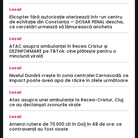
Local
Elicopter fără autorizație aterizează într-un centru
de echitație din Constanța — DOSAR PENAL deschis,
ce cercetări urmează să lămurească ancheta
Local
ATAC asupra ambulanței în Recea Cristur și
DEZINFORMARE pe TikTok: cine plătește pentru o
minciună virală
Local
Nivelul Dunării crește în zona centralei Cernavodă: ce
impact poate avea apa de răcire în zilele următoare
Local
Atac asupra unei ambulanțe la Recea-Cristur, Cluj:
ce au declanșat zvonurile virale
Local
Amenzi rutiere de 70.000 LEI în Dolj în 48 de ore: ce
contravenții au fost vizate