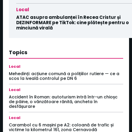
Local
ATAC asupra ambulanței în Recea Cristur și
DEZINFORMARE pe TikTok: cine plătește pentru o
minciună virală
Topics
Local
Mehedinți: acțiune comună a polițiilor rutiere — ce a
scos la iveală controlul pe DN 6
Local
Accident în Roman: autoturism intră într-un chioșc
de pâine, o vânzătoare rănită, ancheta în
desfășurare
Local
Carambol cu 6 mașini pe A2: coloană de trafic și
victime la kilometrul 161, zona Cernavodă