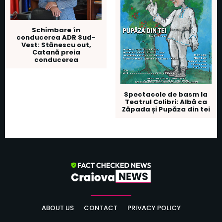
Schimbare în
conducerea ADR Sud-
Vest: Stănescu out,
Catană preia
conducerea
Spectacole de basm la
Teatrul Colibri: Albă ca
Zăpada și Pupăza din tei
ABOUT US
CONTACT
PRIVACY POLICY