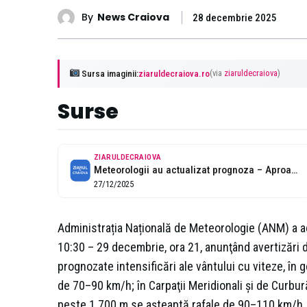
By
News Craiova
28 decembrie 2025
Sursa imaginii:
ziaruldecraiova.ro
(via
ziaruldecraiova
)
Surse
ZIARULDECRAIOVA
Meteorologii au actualizat prognoza – Aproape toată ţara intră sub avertizări de...
27/12/2025
Administrația Națională de Meteorologie (ANM) a a
10:30 – 29 decembrie, ora 21, anunţând avertizări d
prognozate intensificări ale vântului cu viteze, în
de 70–90 km/h; în Carpaţii Meridionali şi de Curbură
peste 1.700 m se aşteaptă rafale de 90–110 km/h.