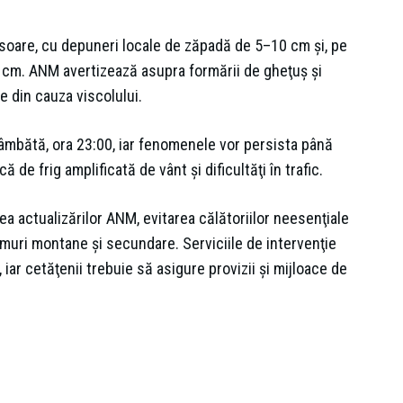
ninsoare, cu depuneri locale de zăpadă de 5–10 cm şi, pe
–20 cm. ANM avertizează asupra formării de gheţuş şi
se din cauza viscolului.
mbătă, ora 23:00, iar fenomenele vor persista până
 de frig amplificată de vânt şi dificultăţi în trafic.
a actualizărilor ANM, evitarea călătoriilor neesenţiale
rumuri montane şi secundare. Serviciile de intervenţie
, iar cetăţenii trebuie să asigure provizii şi mijloace de