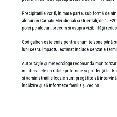
Precipitaţiile vor fi, în mare parte, sub formă de 
alocuri în Carpaţii Meridionali şi Orientali, de 15
polei pe alocuri, precum şi asupra vizibilităţii redu
Cod galben este emis pentru anumite zone până sâ
luni seara. Impactul estimat include senzaţie termică
Autorităţile şi meteorologii recomandă monitorizare
în intervalele cu rafale puternice şi prudenţă la d
şi administraţiile locale sunt pregătite să intervină
încălzire şi să informeze familia şi vecinii