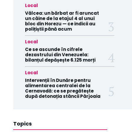
Local
Vâlcea: un bărbat ar fi aruncat
un câine de la etajul 4 al unui
bloc din Horezu — ce indicii au
polițiștii până acum
Local
Ce se ascunde în cifrele
dezastrului din Venezuela:
bilanțul depășește 6.125 morți
Local
Intervenții în Dunăre pentru
alimentarea centralei de la
Cernavodă: ce se pregătește
după detonația stâncii Pârjoaia
Topics