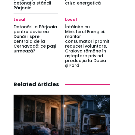
detonația stâncii
criza energetică
Pârjoaia
Local
Local
Detonări la Pârjoaia
Întâlnire cu
pentru devierea
Ministerul Energiei:
Dunării spre
marilor
centrala de la
consumatori promit
Cernavodă: ce pași
reduceri voluntare,
urmează?
Craiova rămâne în
așteptare privind
producția la Dacia
și Ford
Related Articles