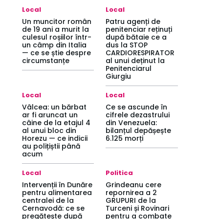
Local
Local
Un muncitor român
Patru agenți de
de 19 ani a murit la
penitenciar reținuți
culesul roșiilor într-
după bătaie ce a
un câmp din Italia
dus la STOP
— ce se știe despre
CARDIORESPIRATOR
circumstanțe
al unui deținut la
Penitenciarul
Giurgiu
Local
Local
Vâlcea: un bărbat
Ce se ascunde în
ar fi aruncat un
cifrele dezastrului
câine de la etajul 4
din Venezuela:
al unui bloc din
bilanțul depășește
Horezu — ce indicii
6.125 morți
au polițiștii până
acum
Local
Politica
Intervenții în Dunăre
Grindeanu cere
pentru alimentarea
repornirea a 2
centralei de la
GRUPURI de la
Cernavodă: ce se
Turceni și Rovinari
pregătește după
pentru a combate