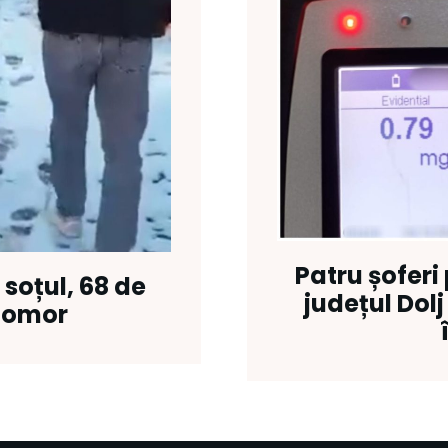
Patru șoferi 
 soțul, 68 de
județul Dol
u omor