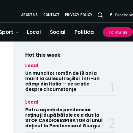
ABOUT US
CONTACT
PRIVACY POLICY
Facebook
Sport
Local
Social
Politica
Follow us
Hot this week
Local
Un muncitor român de 19 ani a
murit la culesul roșiilor într-un
câmp din Italia — ce se știe
despre circumstanțe
Local
Patru agenți de penitenciar
reținuți după bătaie ce a dus la
STOP CARDIORESPIRATOR al unui
deținut la Penitenciarul Giurgiu