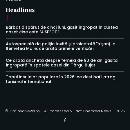
Headlines
Bărbat dispărut de cinci luni, găsit îngropat în curtea
casei: cine este SUSPECT?
Autospecială de poliţie lovită şi proiectată în şanţ la
Remetea Mare: ce arată primele verificări
Ce arată ancheta despre femeia de 90 de ani găsită
îngropată în spatele casei din Târgu Bujor
Topul insulelor populare în 2026: ce destinații atrag
turismul internațional
© CraiovaNews.ro - AI Processed & Fact Checked News - 2025