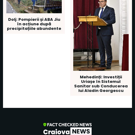
Dolj: Pompierii și ABA Jiu
în acțiune după
precipitațiile abundente
Mehedinți: Investiții
Uriașe în Sistemul
Sanitar sub Conducerea
lui Aladin Georgescu