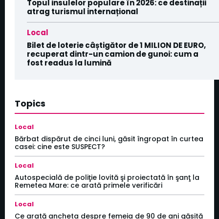
Topul insulelor populare în 2026: ce destinații
atrag turismul internațional
Local
Bilet de loterie câștigător de 1 MILION DE EURO,
recuperat dintr-un camion de gunoi: cum a
fost readus la lumină
Topics
Local
Bărbat dispărut de cinci luni, găsit îngropat în curtea
casei: cine este SUSPECT?
Local
Autospecială de poliţie lovită şi proiectată în şanţ la
Remetea Mare: ce arată primele verificări
Local
Ce arată ancheta despre femeia de 90 de ani găsită