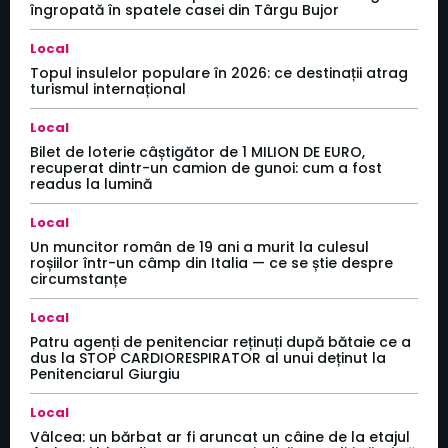
îngropată în spatele casei din Târgu Bujor
Local
Topul insulelor populare în 2026: ce destinații atrag
turismul internațional
Local
Bilet de loterie câștigător de 1 MILION DE EURO,
recuperat dintr-un camion de gunoi: cum a fost
readus la lumină
Local
Un muncitor român de 19 ani a murit la culesul
roșiilor într-un câmp din Italia — ce se știe despre
circumstanțe
Local
Patru agenți de penitenciar reținuți după bătaie ce a
dus la STOP CARDIORESPIRATOR al unui deținut la
Penitenciarul Giurgiu
Local
Vâlcea: un bărbat ar fi aruncat un câine de la etajul