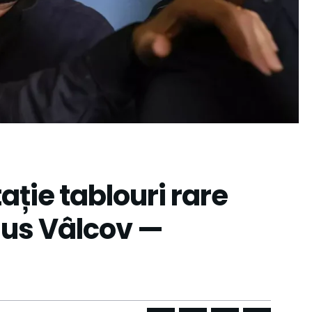
ație tablouri rare
rius Vâlcov —