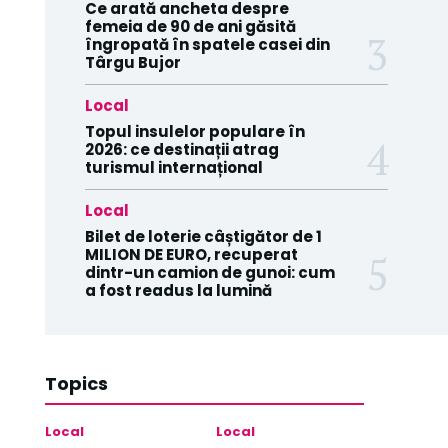
Ce arată ancheta despre
femeia de 90 de ani găsită
îngropată în spatele casei din
Târgu Bujor
Local
Topul insulelor populare în
2026: ce destinații atrag
turismul internațional
Local
Bilet de loterie câștigător de 1
MILION DE EURO, recuperat
dintr-un camion de gunoi: cum
a fost readus la lumină
Topics
Local
Local