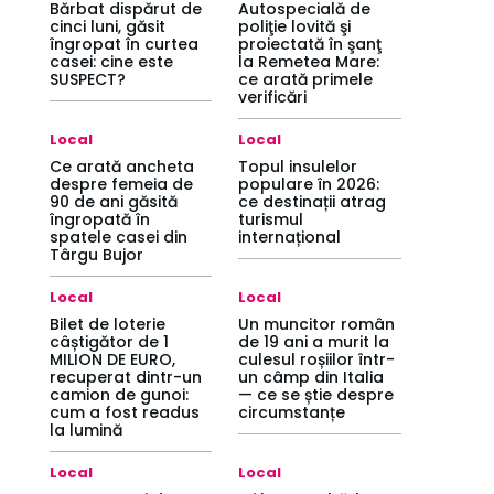
Bărbat dispărut de
Autospecială de
cinci luni, găsit
poliţie lovită şi
îngropat în curtea
proiectată în şanţ
casei: cine este
la Remetea Mare:
SUSPECT?
ce arată primele
verificări
Local
Local
Ce arată ancheta
Topul insulelor
despre femeia de
populare în 2026:
90 de ani găsită
ce destinații atrag
îngropată în
turismul
spatele casei din
internațional
Târgu Bujor
Local
Local
Bilet de loterie
Un muncitor român
câștigător de 1
de 19 ani a murit la
MILION DE EURO,
culesul roșiilor într-
recuperat dintr-un
un câmp din Italia
camion de gunoi:
— ce se știe despre
cum a fost readus
circumstanțe
la lumină
Local
Local