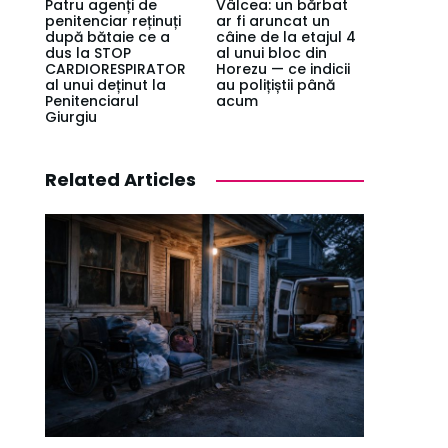
Patru agenți de
Vâlcea: un bărbat
penitenciar reținuți
ar fi aruncat un
după bătaie ce a
câine de la etajul 4
dus la STOP
al unui bloc din
CARDIORESPIRATOR
Horezu — ce indicii
al unui deținut la
au polițiștii până
Penitenciarul
acum
Giurgiu
Related Articles