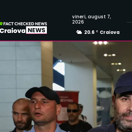
vineri, august 7,
2026
20.6
Craiova
C