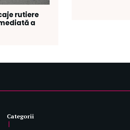
aje rutiere
imediată a
Categorii