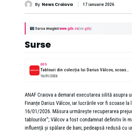
By
News Craiova
17 ianuarie 2026
Sursa imaginii:
www.gds.ro
(via
gds
)
Surse
GDS
Tablouri din colecția lui Darius Vâlcov, scoase la licitație prin executare silită...
16/01/2026
ANAF Craiova a demarat executarea silită asupra une
Finanțe Darius Vâlcov, iar lucrările vor fi scoase la 
16/01/2026. Măsura urmărește recuperarea prejudici
tablourilor”; Vâlcov a fost condamnat definitiv în m
influență și spălare de bani, pedeapsă redusă cu u