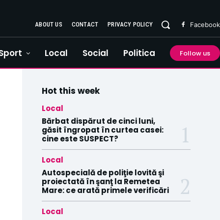
ABOUT US
CONTACT
PRIVACY POLICY
Facebook
Sport
Local
Social
Politica
Follow us
Hot this week
Local
Bărbat dispărut de cinci luni,
găsit îngropat în curtea casei:
cine este SUSPECT?
Local
Autospecială de poliţie lovită şi
proiectată în şanţ la Remetea
Mare: ce arată primele verificări
Local