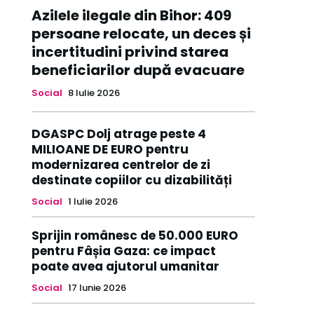
Azilele ilegale din Bihor: 409
persoane relocate, un deces și
incertitudini privind starea
beneficiarilor după evacuare
Social
8 Iulie 2026
DGASPC Dolj atrage peste 4
MILIOANE DE EURO pentru
modernizarea centrelor de zi
destinate copiilor cu dizabilități
Social
1 Iulie 2026
Sprijin românesc de 50.000 EURO
pentru Fâșia Gaza: ce impact
poate avea ajutorul umanitar
Social
17 Iunie 2026