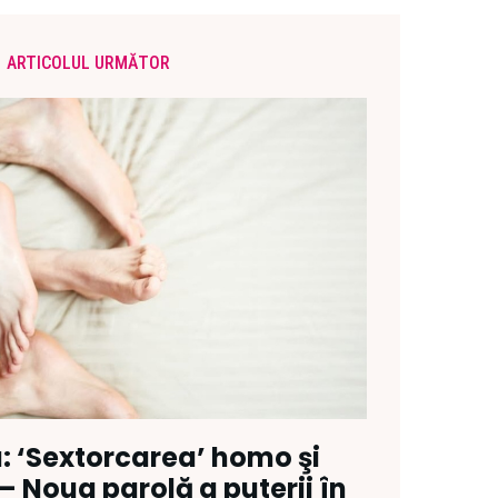
ARTICOLUL URMĂTOR
a: ‘Sextorcarea’ homo şi
 – Noua parolă a puterii în