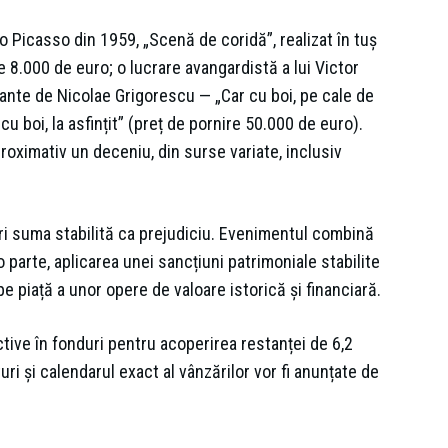
o Picasso din 1959, „Scenă de coridă”, realizat în tuș
e 8.000 de euro; o lucrare avangardistă a lui Victor
rtante de Nicolae Grigorescu — „Car cu boi, pe cale de
u boi, la asfințit” (preț de pornire 50.000 de euro).
proximativ un deceniu, din surse variate, inclusiv
i suma stabilită ca prejudiciu. Evenimentul combină
 parte, aplicarea unei sancțiuni patrimoniale stabilite
pe piață a unor opere de valoare istorică și financiară.
active în fonduri pentru acoperirea restanței de 6,2
oturi și calendarul exact al vânzărilor vor fi anunțate de