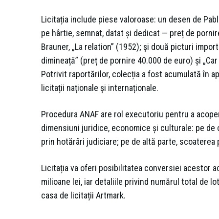
Licitația include piese valoroase: un desen de Pabl
pe hârtie, semnat, datat și dedicat — preț de pornir
Brauner, „La relation” (1952); și două picturi impo
dimineață” (preț de pornire 40.000 de euro) și „Car c
Potrivit raportărilor, colecția a fost acumulată în a
licitații naționale și internaționale.
Procedura ANAF are rol executoriu pentru a acoper
dimensiuni juridice, economice și culturale: pe de o
prin hotărâri judiciare; pe de altă parte, scoaterea 
Licitația va oferi posibilitatea conversiei acestor 
milioane lei, iar detaliile privind numărul total de l
casa de licitații Artmark.