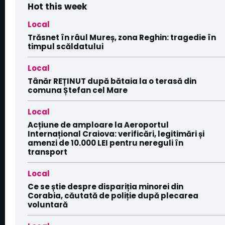
Hot this week
Local
Trăsnet în râul Mureș, zona Reghin: tragedie în
timpul scăldatului
Local
Tânăr REȚINUT după bătaia la o terasă din
comuna Ștefan cel Mare
Local
Acțiune de amploare la Aeroportul
Internațional Craiova: verificări, legitimări și
amenzi de 10.000 LEI pentru nereguli în
transport
Local
Ce se știe despre dispariția minorei din
Corabia, căutată de poliție după plecarea
voluntară