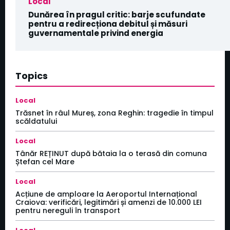
Local
Dunărea în pragul critic: barje scufundate
pentru a redirecționa debitul și măsuri
guvernamentale privind energia
Topics
Local
Trăsnet în râul Mureș, zona Reghin: tragedie în timpul
scăldatului
Local
Tânăr REȚINUT după bătaia la o terasă din comuna
Ștefan cel Mare
Local
Acțiune de amploare la Aeroportul Internațional
Craiova: verificări, legitimări și amenzi de 10.000 LEI
pentru nereguli în transport