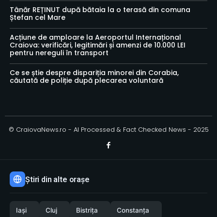
Tânăr REȚINUT după bătaia la o terasă din comuna
Ștefan cel Mare
Acțiune de amploare la Aeroportul Internațional
Craiova: verificări, legitimări și amenzi de 10.000 LEI
pentru nereguli în transport
Ce se știe despre dispariția minorei din Corabia,
căutată de poliție după plecarea voluntară
© CraiovaNews.ro - AI Processed & Fact Checked News - 2025
Știri din alte orașe
Iași
Cluj
Bistrița
Constanța