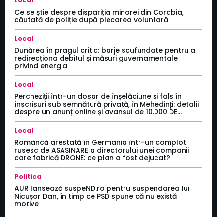
Local
Ce se știe despre dispariția minorei din Corabia,
căutată de poliție după plecarea voluntară
Local
Dunărea în pragul critic: barje scufundate pentru a
redirecționa debitul și măsuri guvernamentale
privind energia
Local
Percheziții într-un dosar de înșelăciune și fals în
înscrisuri sub semnătură privată, în Mehedinți: detalii
despre un anunț online și avansul de 10.000 DE...
Local
Româncă arestată în Germania într-un complot
rusesc de ASASINARE a directorului unei companii
care fabrică DRONE: ce plan a fost dejucat?
Politica
AUR lansează suspeND.ro pentru suspendarea lui
Nicușor Dan, în timp ce PSD spune că nu există
motive