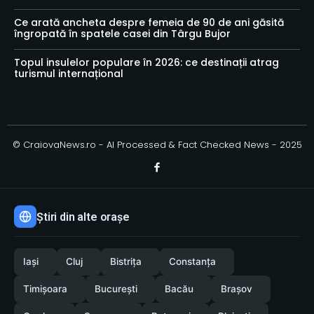
Ce arată ancheta despre femeia de 90 de ani găsită
îngropată în spatele casei din Târgu Bujor
Topul insulelor populare în 2026: ce destinații atrag
turismul internațional
© CraiovaNews.ro - AI Processed & Fact Checked News - 2025
Știri din alte orașe
Iași
Cluj
Bistrița
Constanța
Timișoara
București
Bacău
Brașov