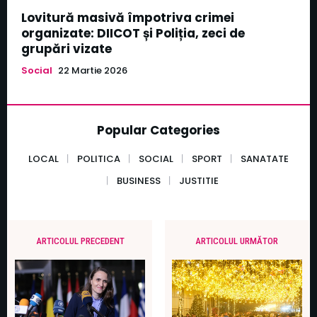
Lovitură masivă împotriva crimei
organizate: DIICOT și Poliția, zeci de
grupări vizate
Social
22 Martie 2026
Popular Categories
LOCAL
POLITICA
SOCIAL
SPORT
SANATATE
BUSINESS
JUSTITIE
ARTICOLUL PRECEDENT
ARTICOLUL URMĂTOR