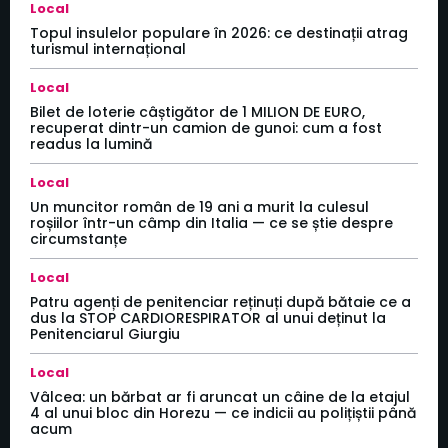
Local
Topul insulelor populare în 2026: ce destinații atrag
turismul internațional
Local
Bilet de loterie câștigător de 1 MILION DE EURO,
recuperat dintr-un camion de gunoi: cum a fost
readus la lumină
Local
Un muncitor român de 19 ani a murit la culesul
roșiilor într-un câmp din Italia — ce se știe despre
circumstanțe
Local
Patru agenți de penitenciar reținuți după bătaie ce a
dus la STOP CARDIORESPIRATOR al unui deținut la
Penitenciarul Giurgiu
Local
Vâlcea: un bărbat ar fi aruncat un câine de la etajul
4 al unui bloc din Horezu — ce indicii au polițiștii până
acum