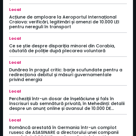
Local
Acțiune de amploare la Aeroportul Internațional
Craiova: verificări, legitimări și amenzi de 10.000 LEI
pentru nereguli în transport
Local
Ce se știe despre dispariția minorei din Corabia,
căutată de poliție după plecarea voluntară
Local
Dunărea în pragul critic: barje scufundate pentru a
redirecționa debitul și măsuri guvernamentale
privind energia
Local
Percheziții într-un dosar de înșelăciune și fals în
înscrisuri sub semnătură privată, în Mehedinți: detalii
despre un anunț online și avansul de 10.000 DE...
Local
Româncă arestată în Germania într-un complot
rusesc de ASASINARE a directorului unei companii