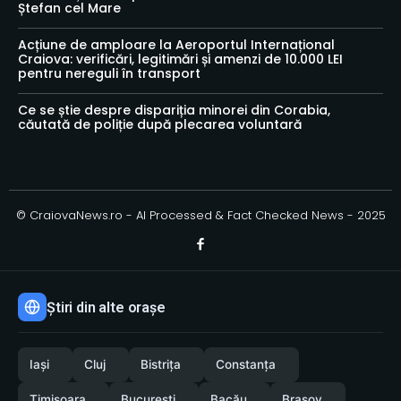
Ștefan cel Mare
Acțiune de amploare la Aeroportul Internațional
Craiova: verificări, legitimări și amenzi de 10.000 LEI
pentru nereguli în transport
Ce se știe despre dispariția minorei din Corabia,
căutată de poliție după plecarea voluntară
© CraiovaNews.ro - AI Processed & Fact Checked News - 2025
Știri din alte orașe
Iași
Cluj
Bistrița
Constanța
Timișoara
București
Bacău
Brașov