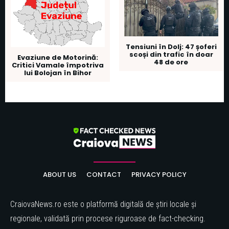
Tensiuni în Dolj: 47 șoferi
scoși din trafic în doar
Evaziune de Motorină:
48 de ore
Critici Vamale împotriva
lui Bolojan în Bihor
ABOUT US
CONTACT
PRIVACY POLICY
CraiovaNews.ro este o platformă digitală de știri locale și
regionale, validată prin procese riguroase de fact-checking.