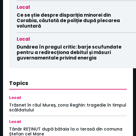
Local
Ce se știe despre dispariția minorei din
Corabia, căutată de poliție după plecarea
voluntară
Local
Dunărea în pragul critic: barje scufundate
pentru a redirecționa debitul și măsuri
guvernamentale privind energia
Topics
Local
Trăsnet în râul Mureș, zona Reghin: tragedie în timpul
scăldatului
Local
Tânăr REȚINUT după bătaia la o terasă din comuna
Ștefan cel Mare