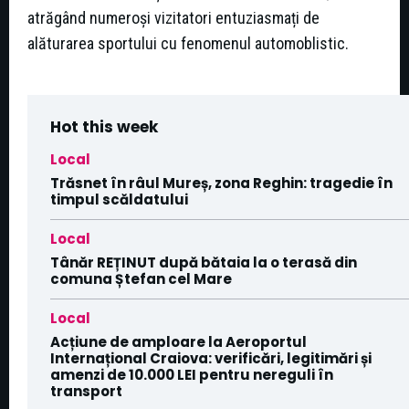
atrăgând numeroși vizitatori entuziasmați de
alăturarea sportului cu fenomenul automoblistic.
Hot this week
Local
Trăsnet în râul Mureș, zona Reghin: tragedie în
timpul scăldatului
Local
Tânăr REȚINUT după bătaia la o terasă din
comuna Ștefan cel Mare
Local
Acțiune de amploare la Aeroportul
Internațional Craiova: verificări, legitimări și
amenzi de 10.000 LEI pentru nereguli în
transport