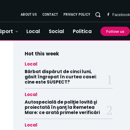
ABOUT US
CONTACT
PRIVACY POLICY
Facebook
Sport
Local
Social
Politica
Follow us
Hot this week
Local
Bărbat dispărut de cinci luni,
găsit îngropat în curtea casei:
cine este SUSPECT?
Local
Autospecială de poliţie lovită şi
proiectată în şanţ la Remetea
Mare: ce arată primele verificări
Local