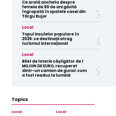
Ce arată ancheta despre
femeia de 90 de ani găsită
îngropată în spatele casei din
Târgu Bujor
Local
Topul insulelor populare în
2026: ce destinații atrag
turismul internațional
Local
Bilet de loterie câștigător de 1
MILION DE EURO, recuperat
dintr-un camion de gunoi: cum
a fost readus la lumină
Topics
Local
Local