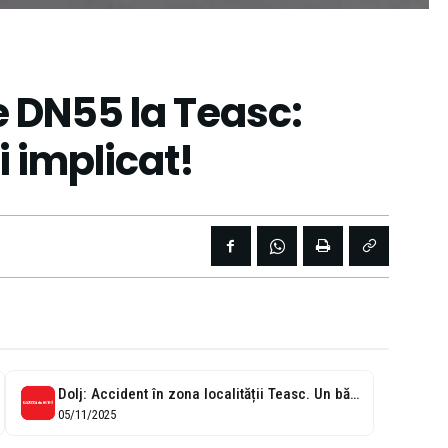
 DN55 la Teasc:
i implicat!
Dolj: Accident în zona localității Teasc. Un bărbat a ajuns la spital
05/11/2025