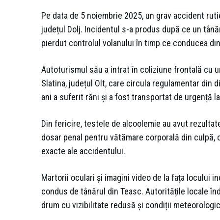
Pe data de 5 noiembrie 2025, un grav accident rutier
județul Dolj. Incidentul s-a produs după ce un tânăr 
pierdut controlul volanului în timp ce conducea din
Autoturismul său a intrat în coliziune frontală cu 
Slatina, județul Olt, care circula regulamentar din 
ani a suferit răni și a fost transportat de urgență la
Din fericire, testele de alcoolemie au avut rezultat
dosar penal pentru vătămare corporală din culpă, 
exacte ale accidentului.
Martorii oculari și imagini video de la fața locului 
condus de tânărul din Teasc. Autoritățile locale în
drum cu vizibilitate redusă și condiții meteorologi