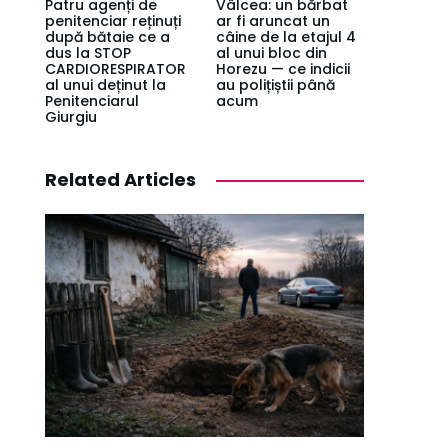
Patru agenți de
Vâlcea: un bărbat
penitenciar reținuți
ar fi aruncat un
după bătaie ce a
câine de la etajul 4
dus la STOP
al unui bloc din
CARDIORESPIRATOR
Horezu — ce indicii
al unui deținut la
au polițiștii până
Penitenciarul
acum
Giurgiu
Related Articles