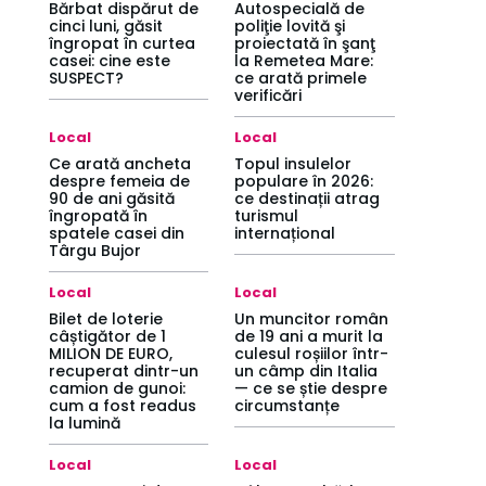
Bărbat dispărut de
Autospecială de
cinci luni, găsit
poliţie lovită şi
îngropat în curtea
proiectată în şanţ
casei: cine este
la Remetea Mare:
SUSPECT?
ce arată primele
verificări
Local
Local
Ce arată ancheta
Topul insulelor
despre femeia de
populare în 2026:
90 de ani găsită
ce destinații atrag
îngropată în
turismul
spatele casei din
internațional
Târgu Bujor
Local
Local
Bilet de loterie
Un muncitor român
câștigător de 1
de 19 ani a murit la
MILION DE EURO,
culesul roșiilor într-
recuperat dintr-un
un câmp din Italia
camion de gunoi:
— ce se știe despre
cum a fost readus
circumstanțe
la lumină
Local
Local