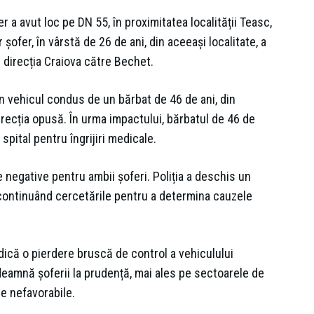
 a avut loc pe DN 55, în proximitatea localității Teasc,
șofer, în vârstă de 26 de ani, din aceeași localitate, a
 direcția Craiova către Bechet.
un vehicul condus de un bărbat de 46 de ani, din
direcția opusă. În urma impactului, bărbatul de 46 de
 spital pentru îngrijiri medicale.
e negative pentru ambii șoferi. Poliția a deschis un
continuând cercetările pentru a determina cauzele
indică o pierdere bruscă de control a vehiculului
deamnă șoferii la prudență, mai ales pe sectoarele de
ce nefavorabile.