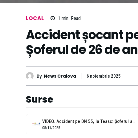
LOCAL
1
min.
Read
Accident șocant pe
Șoferul de 26 de an
By
News Craiova
6 noiembrie 2025
Surse
VIDEO. Accident pe DN 55, la Teasc: Șoferul a pierdut controlul volanului
05/11/2025