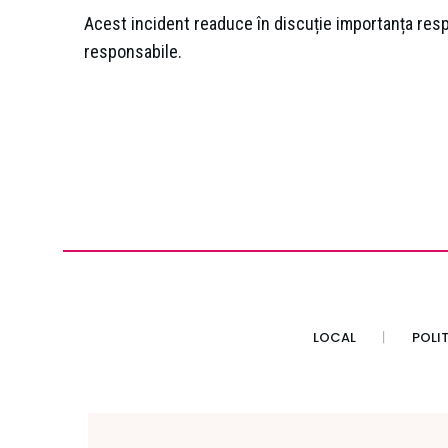
Acest incident readuce în discuție importanța respec
responsabile.
LOCAL
POLI