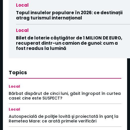
Local
Topul insulelor populare în 2026: ce destinații
atrag turismul internațional
Local
Bilet de loterie câștigător de 1 MILION DE EURO,
recuperat dintr-un camion de gunoi: cum a
fost readus la lumină
Topics
Local
Bărbat dispărut de cinci luni, găsit îngropat în curtea
casei: cine este SUSPECT?
Local
Autospecială de poliţie lovită şi proiectată în şanţ la
Remetea Mare: ce arată primele verificări