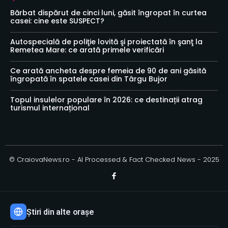
Bărbat dispărut de cinci luni, găsit îngropat în curtea
casei: cine este SUSPECT?
Autospecială de poliţie lovită şi proiectată în şanţ la
Remetea Mare: ce arată primele verificări
Ce arată ancheta despre femeia de 90 de ani găsită
îngropată în spatele casei din Târgu Bujor
Topul insulelor populare în 2026: ce destinații atrag
turismul internațional
© CraiovaNews.ro - AI Processed & Fact Checked News - 2025
Știri din alte orașe