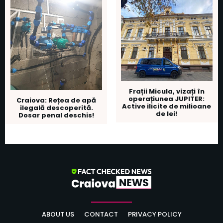
Frații Micula, vizați în
operațiunea JUPITER:
Craiova: Rețea de apă
Active ilicite de milioane
ilegală descoperită.
de lei!
Dosar penal deschis!
ABOUT US
CONTACT
PRIVACY POLICY