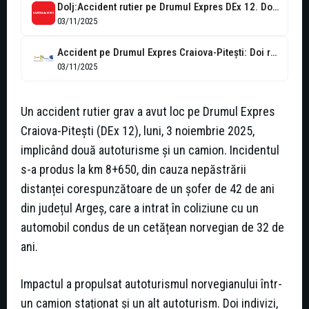
Dolj:Accident rutier pe Drumul Expres DEx 12. Două persoane rănite
03/11/2025
Accident pe Drumul Expres Craiova-Pitești: Doi răniți, printre care un cetățean străin
03/11/2025
Un accident rutier grav a avut loc pe Drumul Expres
Craiova-Pitești (DEx 12), luni, 3 noiembrie 2025,
implicând două autoturisme și un camion. Incidentul
s-a produs la km 8+650, din cauza nepăstrării
distanței corespunzătoare de un șofer de 42 de ani
din județul Argeș, care a intrat în coliziune cu un
automobil condus de un cetățean norvegian de 32 de
ani.
Impactul a propulsat autoturismul norvegianului într-
un camion staționat și un alt autoturism. Doi indivizi,