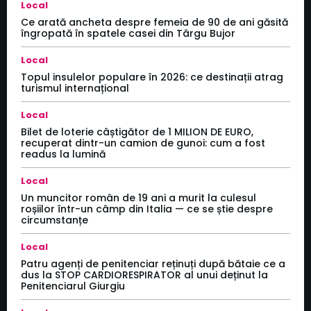
Local
Ce arată ancheta despre femeia de 90 de ani găsită
îngropată în spatele casei din Târgu Bujor
Local
Topul insulelor populare în 2026: ce destinații atrag
turismul internațional
Local
Bilet de loterie câștigător de 1 MILION DE EURO,
recuperat dintr-un camion de gunoi: cum a fost
readus la lumină
Local
Un muncitor român de 19 ani a murit la culesul
roșiilor într-un câmp din Italia — ce se știe despre
circumstanțe
Local
Patru agenți de penitenciar reținuți după bătaie ce a
dus la STOP CARDIORESPIRATOR al unui deținut la
Penitenciarul Giurgiu