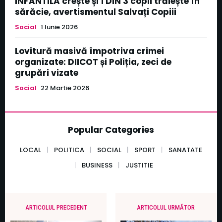
INFANTILĂ crește și 1 DIN 3 copii trăiește în
sărăcie, avertismentul Salvați Copiii
Social
1 Iunie 2026
Lovitură masivă împotriva crimei
organizate: DIICOT și Poliția, zeci de
grupări vizate
Social
22 Martie 2026
Popular Categories
LOCAL
POLITICA
SOCIAL
SPORT
SANATATE
BUSINESS
JUSTITIE
ARTICOLUL PRECEDENT
ARTICOLUL URMĂTOR