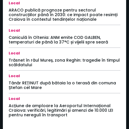
Local
ARACO publică prognoze pentru sectorul
construcțiilor până în 2030: ce impact poate resimți
Craiova în contextul tendințelor naționale
Local
Caniculă în Oltenia: ANM emite COD GALBEN,
temperaturi de până la 37°C și vijelii spre seară
Local
Trăsnet în râul Mureș, zona Reghin: tragedie în timpul
scăldatului
Local
Tânăr REȚINUT după bătaia la o terasă din comuna
Ștefan cel Mare
Local
Acțiune de amploare la Aeroportul Internațional
Craiova: verificări, legitimări și amenzi de 10.000 LEI
pentru nereguli în transport