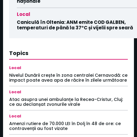
naționale
Local
Caniculă în Oltenia: ANM emite COD GALBEN,
temperaturi de până la 37°C și vijelii spre seară
Topics
Local
Nivelul Dunării crește în zona centralei Cernavodă: ce
impact poate avea apa de răcire în zilele următoare
Local
Atac asupra unei ambulanțe la Recea-Cristur, Cluj:
ce au declanșat zvonurile virale
Local
Amenzi rutiere de 70.000 LEI în Dolj în 48 de ore: ce
contravenții au fost vizate