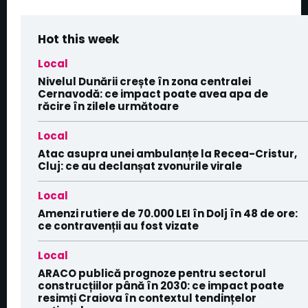
Hot this week
Local
Nivelul Dunării crește în zona centralei
Cernavodă: ce impact poate avea apa de
răcire în zilele următoare
Local
Atac asupra unei ambulanțe la Recea-Cristur,
Cluj: ce au declanșat zvonurile virale
Local
Amenzi rutiere de 70.000 LEI în Dolj în 48 de ore:
ce contravenții au fost vizate
Local
ARACO publică prognoze pentru sectorul
construcțiilor până în 2030: ce impact poate
resimți Craiova în contextul tendințelor