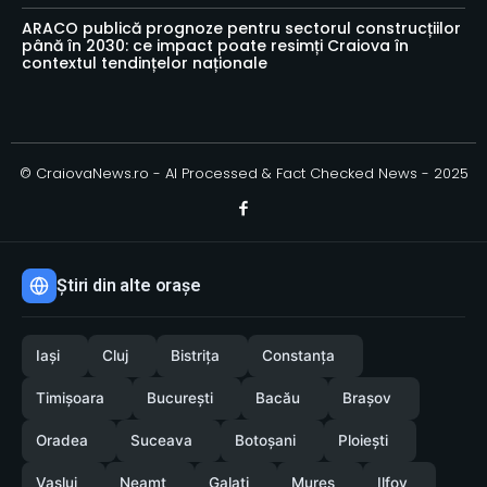
ARACO publică prognoze pentru sectorul construcțiilor
până în 2030: ce impact poate resimți Craiova în
contextul tendințelor naționale
© CraiovaNews.ro - AI Processed & Fact Checked News - 2025
Știri din alte orașe
Iași
Cluj
Bistrița
Constanța
Timișoara
București
Bacău
Brașov
Oradea
Suceava
Botoșani
Ploiești
Vaslui
Neamț
Galați
Mureș
Ilfov